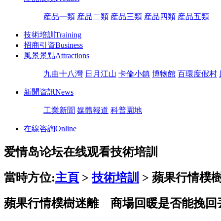
産品一類
産品二類
産品三類
産品四類
産品五類
技術培訓
Training
招商引資
Business
風景景點
Attractions
九曲十八灣
日月江山
卡倫小鎮
博物館
百環度假村
新聞資訊
News
工業新聞
媒體報道
科普園地
在線咨詢
Online
爱情岛论坛在线观看技術培訓
當時方位:
主頁
>
技術培訓
> 蘋果行情樸
蘋果行情樸樹迷離 商場回暖是否能挽回