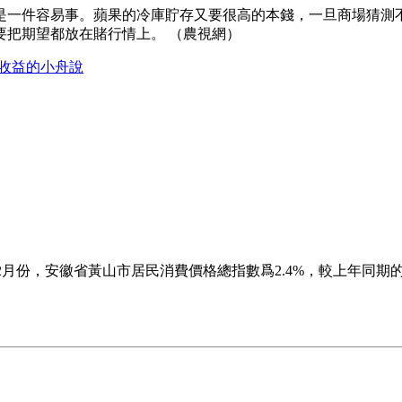
是一件容易事。蘋果的冷庫貯存又要很高的本錢，一旦商場猜測
要把期望都放在賭行情上。 （農視網）
人收益的小舟說
，安徽省黃山市居民消費價格總指數爲2.4%，較上年同期的2.4上
你狠糖高宗向前蔥和豆你玩之類，時隔6年後，蒜你狠再現江湖，各