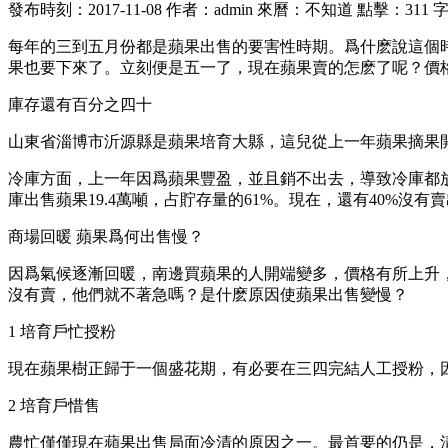
發布時刻：2017-11-08
作者：admin
來曆：不知道
點擊：311
每年的三到五月份都是蘋果出售的要害性時期。爲什麽說這個
果也要下來了。立刻便是五一了，現在蘋果賣的怎麽了呢？價
庫存還有百分之四十
山東省淄博市沂源縣是蘋果培育大縣，這兒從上一年蘋果摘果
冷庫方面，上一年因爲蘋果豐盈，並且銷不出去，導致冷庫都放不
庫出售蘋果19.4萬噸，占貯存量的61%。現在，還有40%沒
商場回暖 蘋果爲何出售慢？
因爲氣候逐漸回暖，南邊買蘋果的人開端變多，價格有所上升
沒有賣，他們就不著急嗎？是什麽原因使蘋果出售變慢？
1 培育戶忙授粉
現在蘋果樹正歸于一個盛花期，有必要在三四完結人工授粉，
2 培育戶惜售
農忙僅僅現在蘋果出售局面冷清的原因之一。最首要的仍是，