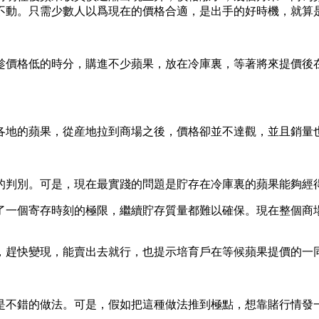
不動。只需少數人以爲現在的價格合適，是出手的好時機，就算
趁價格低的時分，購進不少蘋果，放在冷庫裏，等著將來提價後
各地的蘋果，從産地拉到商場之後，價格卻並不達觀，並且銷量
的判別。可是，現在最實踐的問題是貯存在冷庫裏的蘋果能夠經
了一個寄存時刻的極限，繼續貯存質量都難以確保。現在整個商
，趕快變現，能賣出去就行，也提示培育戶在等候蘋果提價的一
不錯的做法。可是，假如把這種做法推到極點，想靠賭行情發