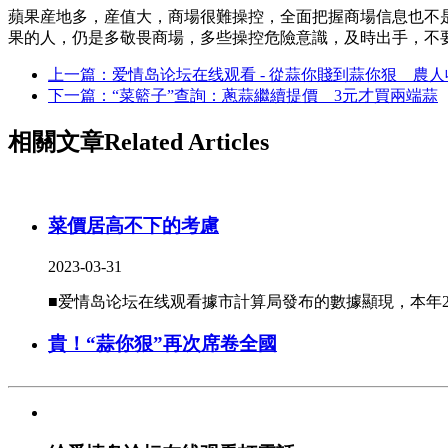
蘋果産地多，産值大，商場很難操控，全面把握商場信息也不
果的人，仍是多敬畏商場，多些操控危險意識，及時出手，不
上一篇：爱情岛论坛在线观看 - 從蒜你賤到蒜你狠 農
下一篇：“菜籃子”查詢：蔥蒜繼續提價 3元才買兩端蒜
相關文章
Related Articles
菜價居高不下的考慮
2023-03-31
■爱情岛论坛在线观看據市計算局發布的數據顯現，本年2月份
貴！“蒜你狠”再次席卷全國
2023-04-14
■早在2010年，蔬菜商場上的新名詞流行起來：姜你軍蒜