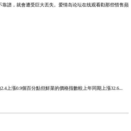
不靠譜，就會遭受巨大丟失。爱情岛论坛在线观看勸那些惜售蘋
漲0.9個百分點但鮮菜的價格指數較上年同期上漲32.6...
地叫苦連天。 北京新發地蔬菜批發...