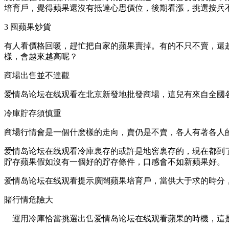
培育戶，覺得蘋果還沒有抵達心思價位，後期看漲，挑選按兵
3 囤蘋果炒貨
有人看價格回暖，趕忙把自家的蘋果賣掉。有的不只不賣，還
樣，會越來越高呢？
商場出售並不達觀
爱情岛论坛在线观看在北京新發地批發商場，這兒有來自全國
冷庫貯存須慎重
商場行情會是一個什麽樣的走向，賣仍是不賣，各人有著各人
爱情岛论坛在线观看冷庫裏存的或許是地窖裏存的，現在都到
貯存蘋果假如沒有一個好的貯存條件，口感會不如新蘋果好。
爱情岛论坛在线观看提示廣闊蘋果培育戶，當供大于求的時分
賭行情危險大
運用冷庫恰當挑選出售爱情岛论坛在线观看蘋果的時機，這是