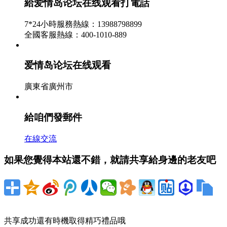
給爱情岛论坛在线观看打電話
“菜籃子”查詢：蔥蒜繼續提價 3元才買兩端蒜
7*24小時服務熱線：13988798899
2023-04-02
全國客服熱線：400-1010-889
■北京西城區一家農貿商場的菜攤。 本年新年往後，本應
爱情岛论坛在线观看
蘋果行情樸樹迷離 商場回暖是否能挽回丟失？
廣東省廣州市
2017-11-08
■每年的三到五月份都是蘋果出售的要害性時期。爲什麽
給咱們發郵件
在線交流
如果您覺得本站還不錯，就請共享給身邊的老友吧
共享成功還有時機取得精巧禮品哦