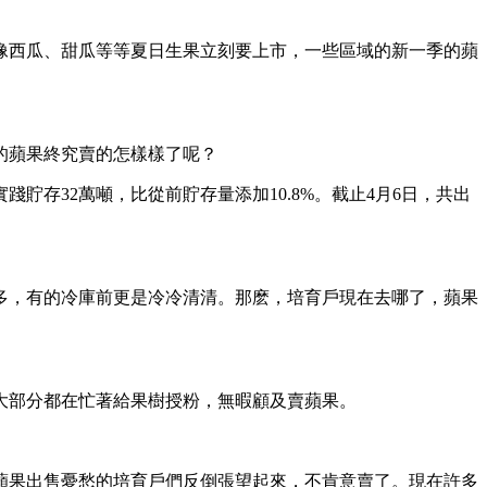
像西瓜、甜瓜等等夏日生果立刻要上市，一些區域的新一季的蘋
的蘋果終究賣的怎樣樣了呢？
貯存32萬噸，比從前貯存量添加10.8%。截止4月6日，共出
多，有的冷庫前更是冷冷清清。那麽，培育戶現在去哪了，蘋果
大部分都在忙著給果樹授粉，無暇顧及賣蘋果。
蘋果出售憂愁的培育戶們反倒張望起來，不肯意賣了。現在許多