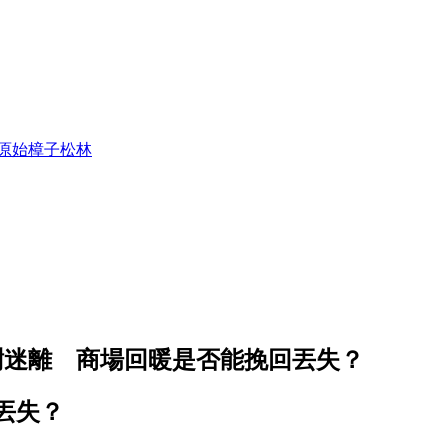
原始樟子松林
樹迷離 商場回暖是否能挽回丟失？
丟失？