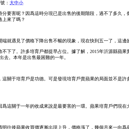
字號：
大
中
小
時分要害呢？因爲這時分現已是出售的後期階段，過不了多久，
格上來了嗎？
開端就遇見了價格下降出售不暢的現象，現在快到五一了，這邊
下了。許多培育戶都提早占位。據了解，2015年沂源縣蘋果實踐
有賣出去。本年是出售最困難的一年。
，這關于培育戶是功德。可是發現培育戶賣蘋果的局面並不是許
因爲這關于一年的收成來說是最要害的一環。蘋果培育戶們現在
清明往後蘋果收買價逐漸出現上升，價格漲了，幾個月來一向爲